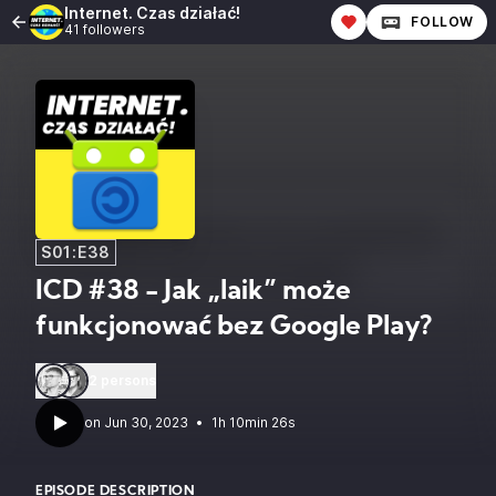
Internet. Czas działać!
FOLLOW
41 followers
S01:E38
ICD #38 - Jak „laik” może
funkcjonować bez Google Play?
2 persons
•
1h 10min 26s
EPISODE DESCRIPTION