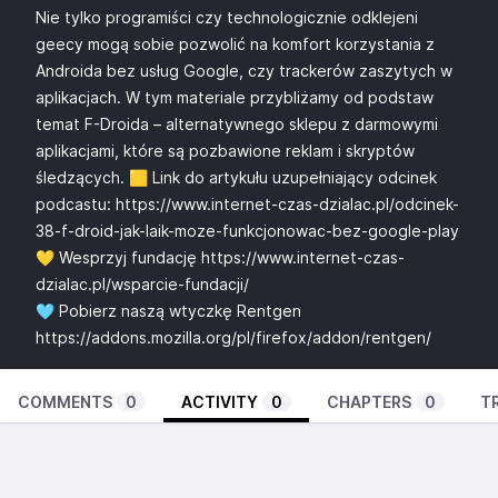
Nie tylko programiści czy technologicznie odklejeni
geecy mogą sobie pozwolić na komfort korzystania z
Androida bez usług Google, czy trackerów zaszytych w
aplikacjach. W tym materiale przybliżamy od podstaw
temat F-Droida – alternatywnego sklepu z darmowymi
aplikacjami, które są pozbawione reklam i skryptów
śledzących. 🟨 Link do artykułu uzupełniający odcinek
podcastu: https://www.internet-czas-dzialac.pl/odcinek-
38-f-droid-jak-laik-moze-funkcjonowac-bez-google-play
💛 Wesprzyj fundację
https://www.internet-czas-
dzialac.pl/wsparcie-fundacji/
🩵 Pobierz naszą wtyczkę Rentgen
https://addons.mozilla.org/pl/firefox/addon/rentgen/
COMMENTS
0
ACTIVITY
0
CHAPTERS
0
T