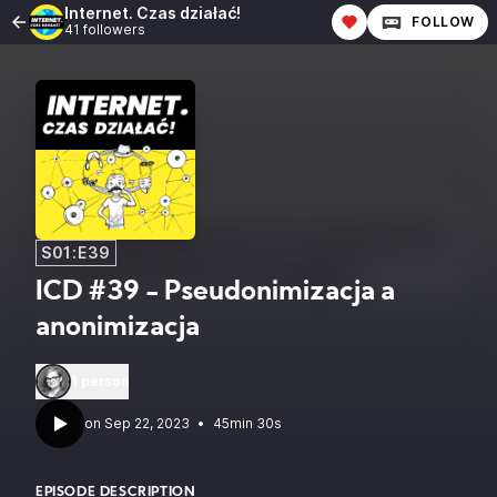
Internet. Czas działać!
FOLLOW
41 followers
S01:E39
ICD #39 - Pseudonimizacja a
anonimizacja
1 person
•
45min 30s
EPISODE DESCRIPTION