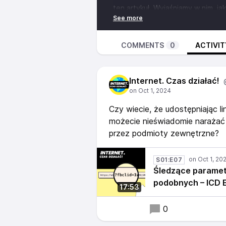
ten artykuł. Wyjaśniamy w nim, j
znajdować się w linkach do stron
internetowych polegające na do
prawem i jak możecie przeciwdzia
COMMENTS
0
ACTIVIT
🟨 Źródła i linki uzupełniające o
dzialac.pl/sledzace-parametry-w
Internet. Czas działać!
💛 Wesprzyj fundację
https://www
🩵 Pobierz naszą wtyczkę Rent
https://addons.mozilla.org/pl/fi
Czy wiecie, że udostępniając 
możecie nieświadomie narażać
przez podmioty zewnętrzne?
S01:E07
Śledzące parametr
podobnych – ICD 
17:53
0