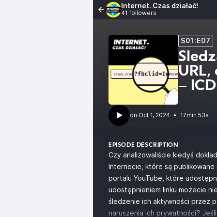
Internet. Czas działać!
41 followers
S01:E07
Śledz
URL, 
– ICD
•
17min 53s
EPISODE DESCRIPTION
Czy analizowaliście kiedyś dokład
Internecie, które są publikowane 
portalu YouTube, które udostępn
udostępnieniem linku możecie n
śledzenie ich aktywności przez
naruszenia ich prywatności? Jeśli