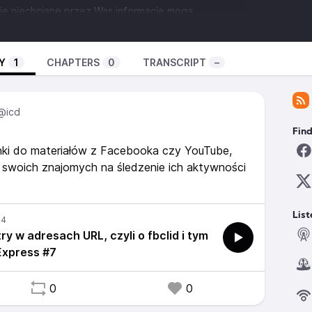
akie niechciane przez Was informacje mogą
 internetowych, czy działania operatorów stron
dawaniu takich elementów do linków są zgodne z
łać takim praktykom.
Y
1
CHAPTERS
0
TRANSCRIPT
–
dcinek podcastu:
https://www.internet-czas-
-adresach-url-czyli-o-fbclid-i-tym-podobnych/
.internet-czas-dzialac.pl/wsparcie-fundacji/
@icd
gen
Find
refox/addon/rentgen/
linki do materiałów z Facebooka czy YouTube,
 swoich znajomych na śledzenie ich aktywności
List
y w adresach URL, czyli o fbclid i tym
Express #7
0
0