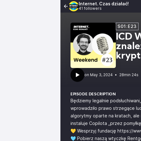
Internet. Czas działać!
41 followers
S01:E23
ICD 
znale
krypt
•
28min 24s
EPISODE DESCRIPTION
Będziemy legalnie podsłuchiwani
wprowadziło prawo strzegące ludz
algorytmy oparte na kratach, ale
instaluje Copilota „przez pomyłkę
💛 Wesprzyj fundację
https://www
🩵 Pobierz naszą wtyczkę Rent