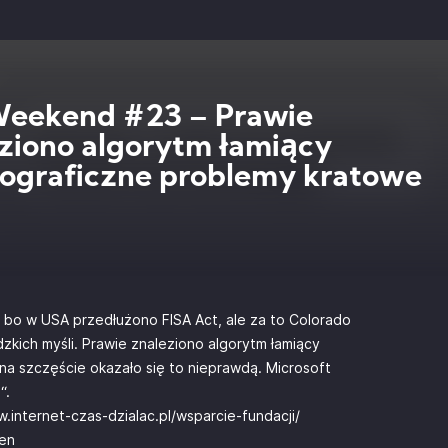
Weekend #23 – Prawie
ziono algorytm łamiący
ograficzne problemy kratowe
, bo w USA przedłużono FISA Act, ale za to Colorado
kich myśli. Prawie znaleziono algorytm łamiący
 na szczęście okazało się to nieprawdą. Microsoft
“.
.internet-czas-dzialac.pl/wsparcie-fundacji/
gen