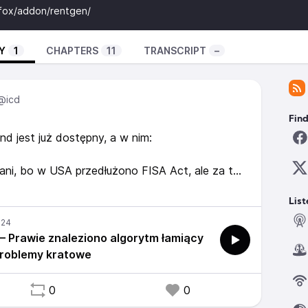
refox/addon/rentgen/
Y
1
CHAPTERS
11
TRANSCRIPT
–
@icd
Find
d jest już dostępny, a w nim:
wani, bo w USA przedłużono FISA Act, ale za to
rzegące ludzkich myśli;
amiący algorytmy oparte na kratach, ale na
List
rawdą;
„przez pomyłkę”.
 Prawie znaleziono algorytm łamiący
problemy kratowe
0
0