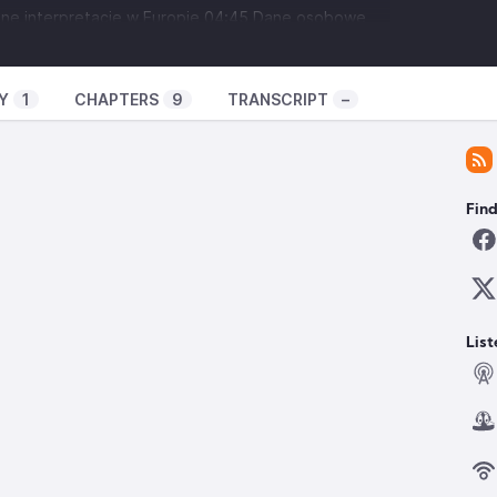
żne interpretacje w Europie 04:45 Dane osobowe
b zgoda na śledzenie 07:23 Duże platformy mają
konkurencji, prawo ochrony konsumentów 16:26
Y
1
CHAPTERS
9
TRANSCRIPT
–
.internet-czas-dzialac.pl/wsparcie-fundacji/
gen
refox/addon/rentgen/
Find
List