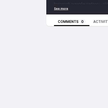
krajowych organów nadzoru - ró
nie są towarem 05:53 Zaplata lu
więcej obowiązków 13:21 Prawo 
Śledzenie mimo opłaty
COMMENTS
0
ACTIVIT
💛 Wesprzyj fundację
https://www
🩵 Pobierz naszą wtyczkę Rent
https://addons.mozilla.org/pl/fi