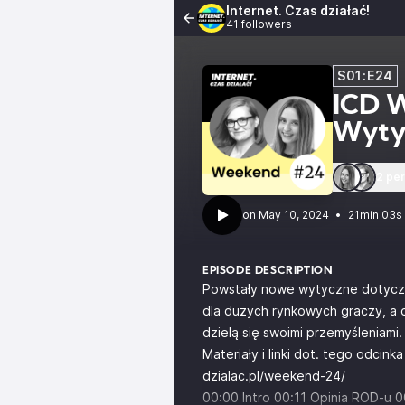
Internet. Czas działać!
41 followers
S01:E24
ICD 
Wyty
2 pe
•
21min 03s
EPISODE DESCRIPTION
Powstały nowe wytyczne dotyczą
dla dużych rynkowych graczy, a c
dzielą się swoimi przemyśleniami.
Materiały i linki dot. tego odci
dzialac.pl/weekend-24/
00:00 Intro 00:11 Opinia ROD-u 