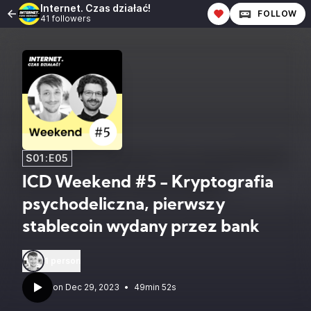
Internet. Czas działać!
FOLLOW
41 followers
S01:E05
ICD Weekend #5 - Kryptografia
psychodeliczna, pierwszy
stablecoin wydany przez bank
1 person
•
49min 52s