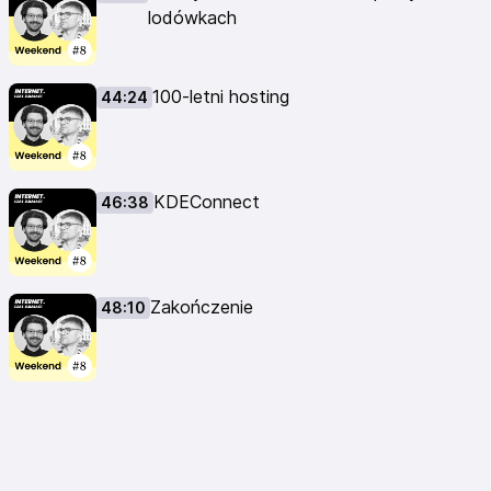
lodówkach
100-letni hosting
44:24
KDEConnect
46:38
Zakończenie
48:10