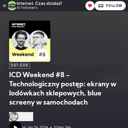
Internet. Czas działać!
FOLLOW
41 followers
S01:E08
ICD Weekend #8 -
Technologiczny postęp: ekrany w
lodówkach sklepowych, blue
screeny w samochodach
1 person
•
51min 34s