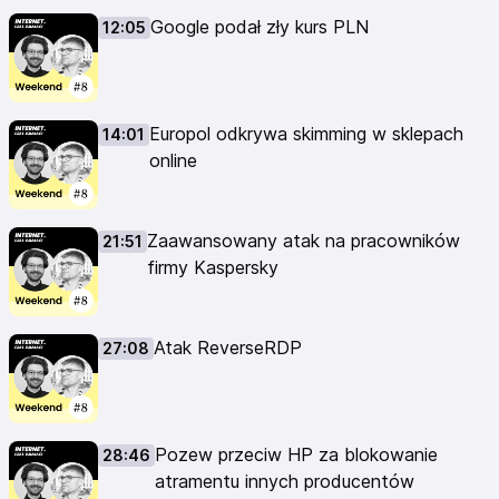
Google podał zły kurs PLN
12:05
Europol odkrywa skimming w sklepach
14:01
online
Zaawansowany atak na pracowników
21:51
firmy Kaspersky
Atak ReverseRDP
27:08
Pozew przeciw HP za blokowanie
28:46
atramentu innych producentów