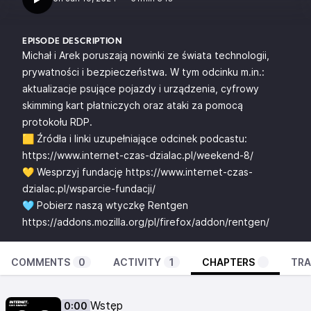
EPISODE DESCRIPTION
Michał i Arek poruszają nowinki ze świata technologii,
prywatności i bezpieczeństwa. W tym odcinku m.in.:
aktualizacje psujące pojazdy i urządzenia, cyfrowy
skimming kart płatniczych oraz ataki za pomocą
protokołu RDP.
🟨 Źródła i linki uzupełniające odcinek podcastu:
https://www.internet-czas-dzialac.pl/weekend-8/
💛 Wesprzyj fundację
https://www.internet-czas-
dzialac.pl/wsparcie-fundacji/
🩵 Pobierz naszą wtyczkę Rentgen
https://addons.mozilla.org/pl/firefox/addon/rentgen/
COMMENTS
0
ACTIVITY
1
CHAPTERS
TRA
Wstęp
0:00