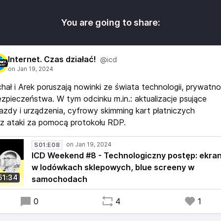
You are going to share:
Internet. Czas działać!
@icd
hał i Arek poruszają nowinki ze świata technologii, prywatno
ezpieczeństwa. W tym odcinku m.in.: aktualizacje psujące
azdy i urządzenia, cyfrowy skimming kart płatniczych
z ataki za pomocą protokołu RDP.
S01:E08
ICD Weekend #8 - Technologiczny postęp: ekra
w lodówkach sklepowych, blue screeny w
51:34
samochodach
0
4
1