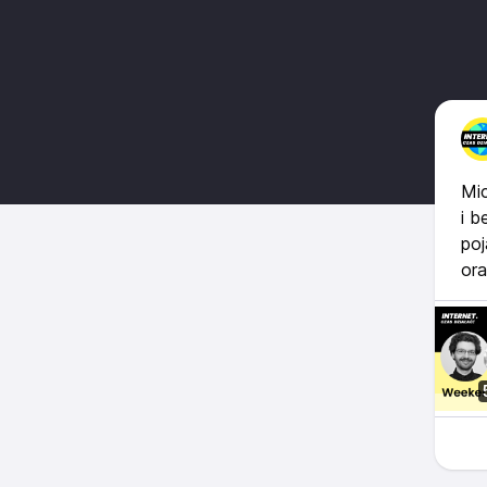
Mic
i b
poj
ora