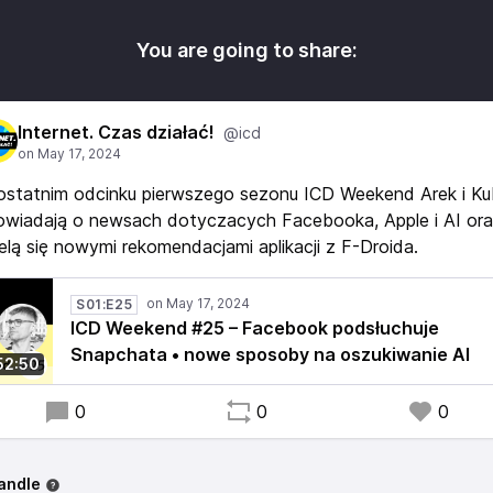
You are going to share:
Internet. Czas działać!
@icd
ostatnim odcinku pierwszego sezonu ICD Weekend Arek i K
owiadają o newsach dotyczacych Facebooka, Apple i AI or
elą się nowymi rekomendacjami aplikacji z F-Droida.
S01:E25
ICD Weekend #25 – Facebook podsłuchuje
Snapchata • nowe sposoby na oszukiwanie AI
52:50
0
0
0
andle