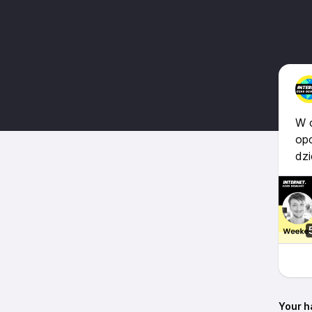
W 
op
dzi
Your h