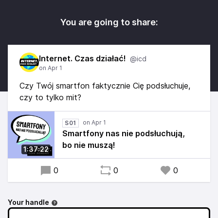
You are going to share:
Internet. Czas działać!
@icd
Czy Twój smartfon faktycznie Cię podsłuchuje,
czy to tylko mit?
S01
Smartfony nas nie podsłuchują,
bo nie muszą!
1:37:22
0
0
0
Your handle