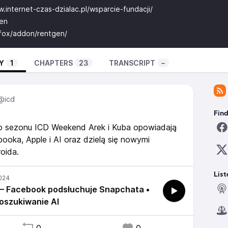
.internet-czas-dzialac.pl/wsparcie-fundacji/
gen
refox/addon/rentgen/
Y
1
CHAPTERS
23
TRANSCRIPT
–
@icd
Find
o sezonu ICD Weekend Arek i Kuba opowiadają
ka, Apple i AI oraz dzielą się nowymi
oida.
List
– Facebook podsłuchuje Snapchata •
oszukiwanie AI