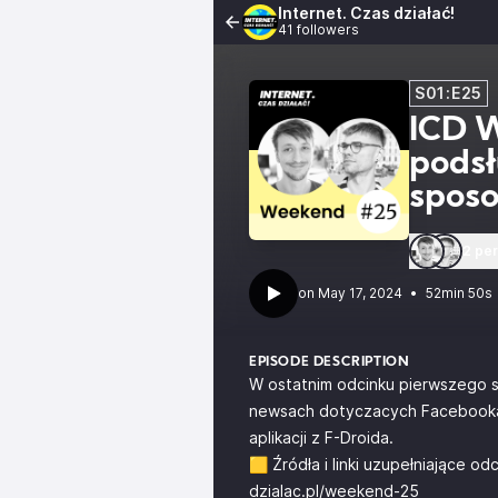
Internet. Czas działać!
41 followers
S01:E25
ICD 
podsł
sposo
2 pe
•
52min 50s
EPISODE DESCRIPTION
W ostatnim odcinku pierwszego 
newsach dotyczacych Facebooka, 
aplikacji z F-Droida.
🟨 Źródła i linki uzupełniające o
dzialac.pl/weekend-25