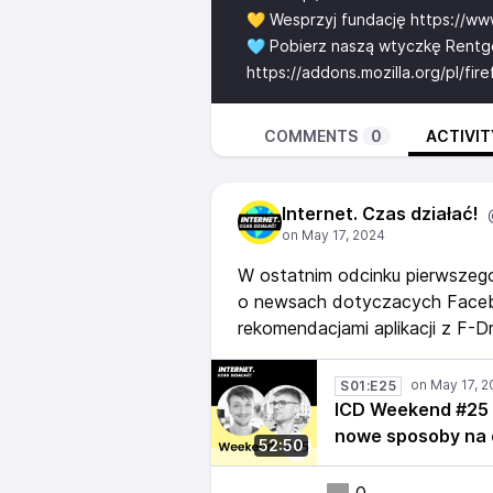
💛 Wesprzyj fundację
https://www
🩵 Pobierz naszą wtyczkę Rent
https://addons.mozilla.org/pl/fi
COMMENTS
0
ACTIVIT
Internet. Czas działać!
W ostatnim odcinku pierwszeg
o newsach dotyczacych Faceboo
rekomendacjami aplikacji z F-Dr
S01:E25
ICD Weekend #25 
nowe sposoby na 
52:50