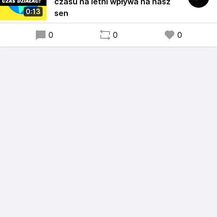
czasu na letni wpływa na nasz
0:13
sen
0
0
0