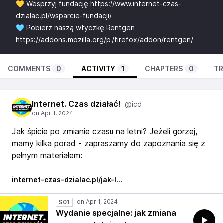
💛 Wesprzyj fundację
https://www.internet-czas-
dzialac.pl/wsparcie-fundacji/
🩵 Pobierz naszą wtyczkę Rentgen
https://addons.mozilla.org/pl/firefox/addon/rentgen/
COMMENTS
0
ACTIVITY
1
CHAPTERS
0
TR
Internet. Czas działać!
@icd
Jak śpicie po zmianie czasu na letni? Jeżeli gorzej,
mamy kilka porad - zapraszamy do zapoznania się z
pełnym materiałem:
internet-czas-dzialac.pl/jak-l…
S01
Wydanie specjalne: jak zmiana