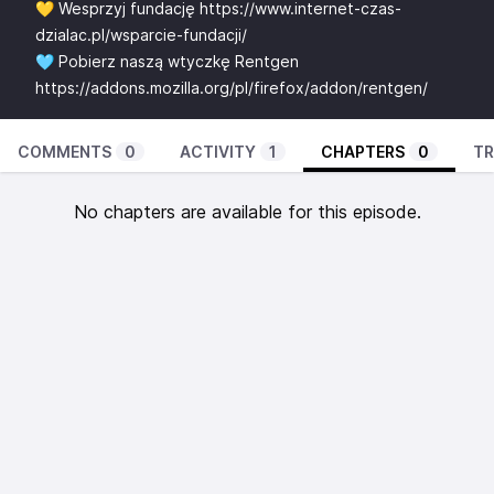
💛 Wesprzyj fundację
https://www.internet-czas-
dzialac.pl/wsparcie-fundacji/
🩵 Pobierz naszą wtyczkę Rentgen
https://addons.mozilla.org/pl/firefox/addon/rentgen/
COMMENTS
0
ACTIVITY
1
CHAPTERS
0
TR
No chapters are available for this episode.